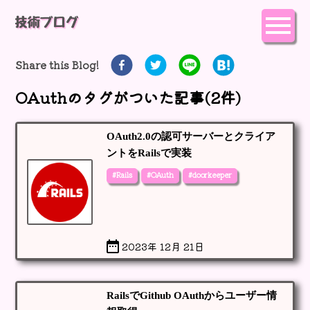
Share this Blog!
OAuth
のタグがついた記事(
2
件)
OAuth2.0の認可サーバーとクライア
ントをRailsで実装
#Rails
#OAuth
#doorkeeper
2023年 12月 21日
RailsでGithub OAuthからユーザー情