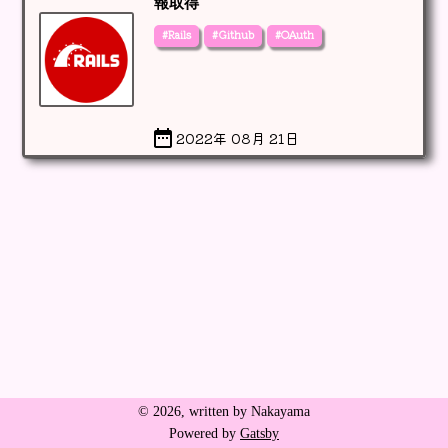
報取得
#Rails
#Github
#OAuth
2022年 08月 21日
©
2026
, written by Nakayama
Powered by
Gatsby