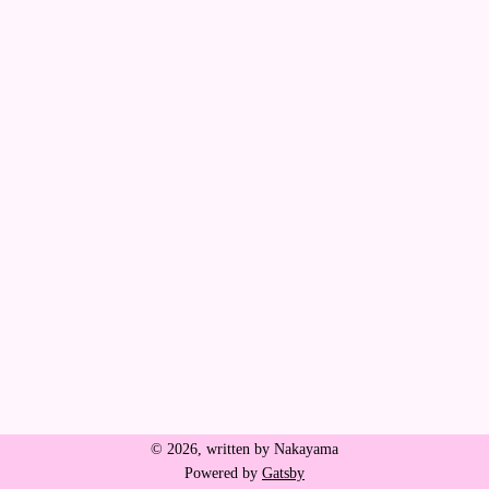
©
2026
, written by Nakayama
Powered by
Gatsby