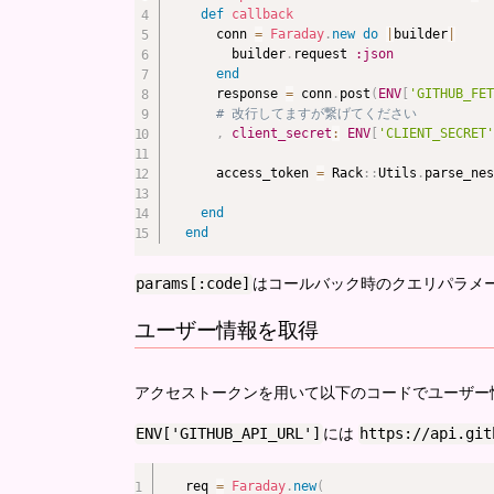
def
callback
    conn 
=
Faraday
.
new
do
|
builder
|
      builder
.
request 
:json
end
    response 
=
 conn
.
post
(
ENV
[
'GITHUB_FET
# 改行してますが繋げてください
,
client_secret
:
ENV
[
'CLIENT_SECRET'
    access_token 
=
 Rack
::
Utils
.
parse_nes
end
end
params[:code]
はコールバック時のクエリパラメ
ユーザー情報を取得
アクセストークンを用いて以下のコードでユーザー情報
ENV['GITHUB_API_URL']
https://api.git
には
req 
=
Faraday
.
new
(