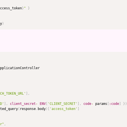
ccess_token
}
"
}
y
)
pplicationController

CH_TOKEN_URL'
]
,
D'
]
,
client_secret
:
ENV
[
'CLIENT_SECRET'
]
,
code
:
 params
[
:code
]
}
)
ted_query
(
response
.
body
)
[
'access_token'
]
r"
,