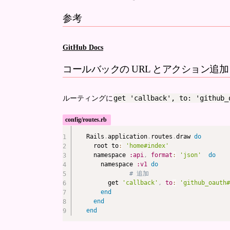
参考
GitHub Docs
コールバックの URL とアクション追加
get 'callback', to: 'github_
ルーティングに
config/routes.rb
Rails
.
application
.
routes
.
draw 
do
  root to
:
'home#index'
  namespace 
:api
,
format
:
'json'
do
    namespace 
:v1
do
# 追加
      get 
'callback'
,
to
:
'github_oauth#
end
end
end