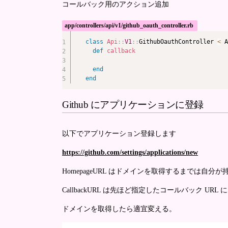
コールバック用のアクション追加
app/controllers/api/v1/github_oauth_controller.rb
class
Api
::
V1
::
GithubOauthController 
<
 A
def
callback
end
end
Github にアプリケーションに登録
以下でアプリケーション登録します
https://github.com/settings/applications/new
HomepageURL はドメインを取得するまでは自分
CallbackURL は先ほど指定したコールバック UR
ドメインを取得したら適宜変える。