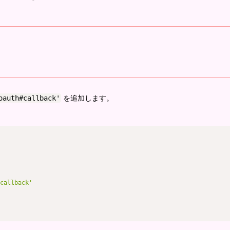
oauth#callback'
を追加します。
callback'