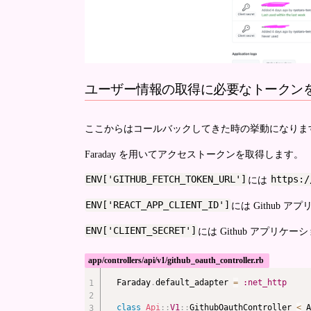
ユーザー情報の取得に必要なトークン
ここからはコールバックしてきた時の挙動になりま
Faraday を用いてアクセストークンを取得します。
ENV['GITHUB_FETCH_TOKEN_URL']
https:/
には
ENV['REACT_APP_CLIENT_ID']
には Github ア
ENV['CLIENT_SECRET']
には Github アプリケーショ
app/controllers/api/v1/github_oauth_controller.rb
Faraday
.
default_adapter 
=
:net_http
class
Api
::
V1
::
GithubOauthController 
<
 A