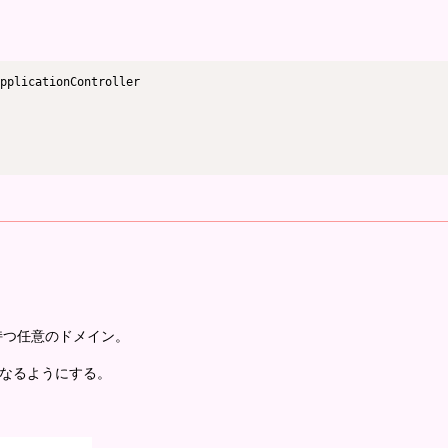
pplicationController

が持つ任意のドメイン。
L になるようにする。