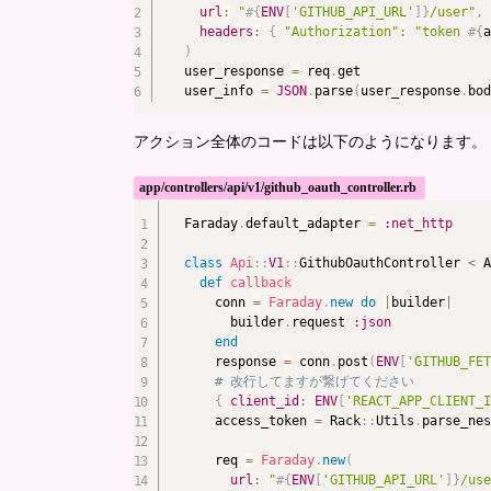
url
:
"
#{
ENV
[
'GITHUB_API_URL'
]
}
/user"
,
headers
:
{
"Authorization"
:
"token 
#{
a
)
user_response 
=
 req
.
get

user_info 
=
JSON
.
parse
(
user_response
.
bod
アクション全体のコードは以下のようになります。
app/controllers/api/v1/github_oauth_controller.rb
Faraday
.
default_adapter 
=
:net_http
class
Api
::
V1
::
GithubOauthController 
<
 A
def
callback
    conn 
=
Faraday
.
new
do
|
builder
|
      builder
.
request 
:json
end
    response 
=
 conn
.
post
(
ENV
[
'GITHUB_FET
# 改行してますが繋げてください
{
client_id
:
ENV
[
'REACT_APP_CLIENT_I
    access_token 
=
 Rack
::
Utils
.
parse_nes
    req 
=
Faraday
.
new
(
url
:
"
#{
ENV
[
'GITHUB_API_URL'
]
}
/use