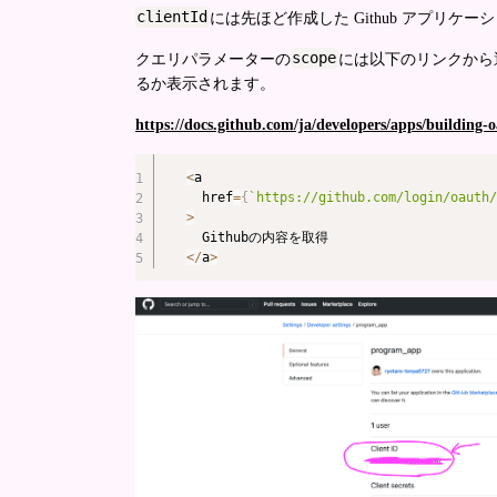
clientId
には先ほど作成した Github アプリケーショ
scope
クエリパラメーターの
には以下のリンクから
るか表示されます。
https://docs.github.com/ja/developers/apps/building-
<
a

  href
=
{
`
https://github.com/login/oauth/
>
<
/
a
>