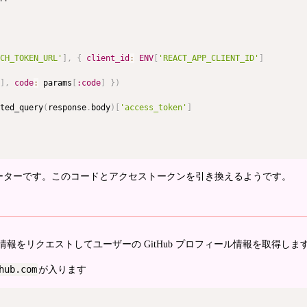
CH_TOKEN_URL'
]
,
{
client_id
:
ENV
[
'REACT_APP_CLIENT_ID'
]
]
,
code
:
 params
[
:code
]
}
)
ted_query
(
response
.
body
)
[
'access_token'
]
ーターです。このコードとアクセストークンを引き換えるようです。
をリクエストしてユーザーの GitHub プロフィール情報を取得しま
hub.com
が入ります