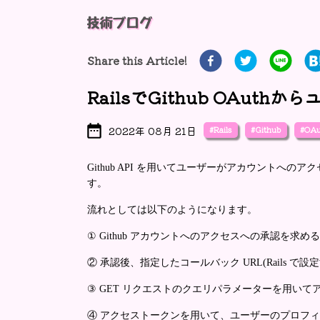
Share this Article!
RailsでGithub OAuth
#Rails
#Github
#OAu
2022年 08月 21日
Github API を用いてユーザーがアカウントへの
す。
流れとしては以下のようになります。
① Github アカウントへのアクセスへの承認を求
② 承認後、指定したコールバック URL(Rails で設
③ GET リクエストのクエリパラメーターを用いて
④ アクセストークンを用いて、ユーザーのプロフ