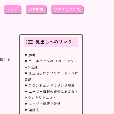
トップ
記事検索
ブログについて
見出しへのリンク
⚫︎
参考
⚫︎
取得しま
コールバックの URL とアクシ
ョン追加
⚫︎
Github にアプリケーションに
登録
⚫︎
フロントエンドにリンク設置
⚫︎
ユーザー情報の取得に必要なト
ークンをリクエスト
⚫︎
ユーザー情報を取得
⚫︎
連絡先